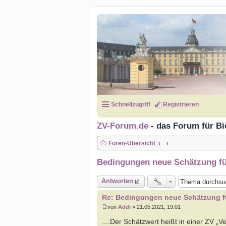
Schnellzugriff
Registrieren
ZV-Forum.de
- das Forum für Bi
Foren-Übersicht
Bedingungen neue Schätzung für
Antworten
Re: Bedingungen neue Schätzung für
von
Addi
»
21.05.2021, 19:01
B
e
....Der Schätzwert heißt in einer ZV „V
i