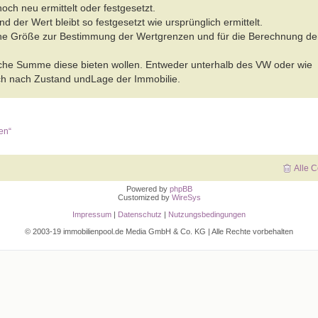
och neu ermittelt oder festgesetzt.
d der Wert bleibt so festgesetzt wie ursprünglich ermittelt.
sche Größe zur Bestimmung der Wertgrenzen und für die Berechnung de
elche Summe diese bieten wollen. Entweder unterhalb des VW oder wie
 sich nach Zustand undLage der Immobilie.
en“
Alle 
Powered by
phpBB
Customized by
WireSys
Impressum
|
Datenschutz
|
Nutzungsbedingungen
© 2003-19 immobilienpool.de Media GmbH & Co. KG | Alle Rechte vorbehalten