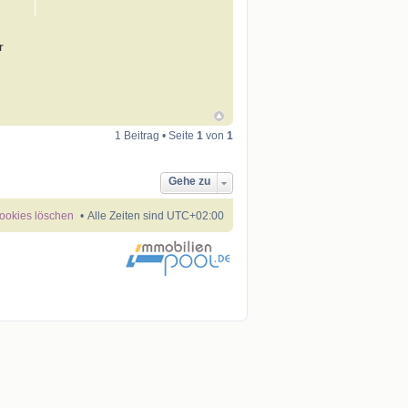
r
1 Beitrag • Seite
1
von
1
Gehe zu
Cookies löschen
Alle Zeiten sind
UTC+02:00