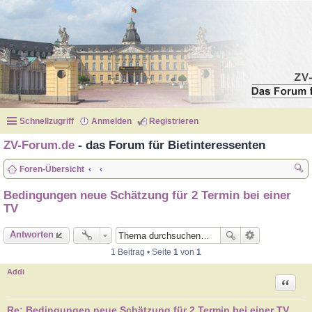
Schnellzugriff
Anmelden
Registrieren
ZV-Forum.de
- das Forum für Bietinteressenten
Foren-Übersicht
uc
Bedingungen neue Schätzung für 2 Termin bei einer
he
TV
Antworten
1 Beitrag • Seite
1
von
1
Addi
Zitat
Re: Bedingungen neue Schätzung für 2 Termin bei einer TV