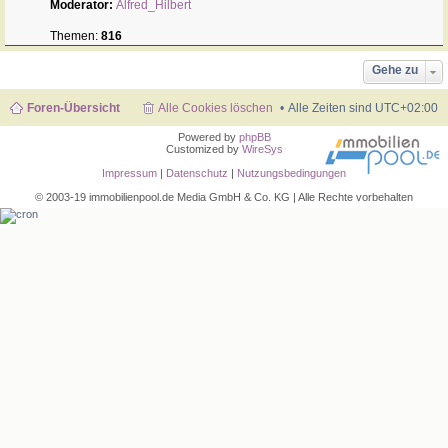
Moderator:
Alfred_Hilbert
Themen:
816
Gehe zu
Foren-Übersicht
Alle Cookies löschen
Alle Zeiten sind
UTC+02:00
Powered by
phpBB
Customized by
WireSys
Impressum
|
Datenschutz
|
Nutzungsbedingungen
© 2003-19 immobilienpool.de Media GmbH & Co. KG | Alle Rechte vorbehalten