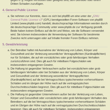
Dritten Schaden zuzufügen.
4. General Public License
Sie nehmen zur Kenntnis, dass es sich bei phpBB um eine unter der „
GNU
General Public License v2
“ (GPL) bereitgestellten Foren-Software von phpBB
Limited (www.phpbb.com) handelt; deutschsprachige Informationen werden durch
die deutschsprachige Community unter www.phpbb.de zur Verfügung gestellt.
Beide haben keinen Einfluss auf die Art und Weise, wie die Software verwendet
wird. Sie können insbesondere die Verwendung der Software für bestimmte
Zwecke nicht untersagen oder auf Inhalte fremder Foren Einfluss nehmen.
5. Gewährleistung
Der Betreiber haftet mit Ausnahme der Verletzung von Leben, Körper und
Gesundheit und der Verletzung wesentlicher Vertragspflichten (Kardinalpflichten)
nur für Schäden, die auf ein vorsätzliches oder grob fahrlässiges Verhalten
zurückzuführen sind. Dies gilt auch für mittelbare Folgeschäden wie
insbesondere entgangenen Gewinn.
Die Haftung ist gegenüber Verbrauchern außer bei vorsätzlichem oder grob
fahrlässigem Verhalten oder bei Schäden aus der Verletzung von Leben, Körper
und Gesundheit und der Verletzung wesentlicher Vertragspflichten
(Kardinalpflichten) auf die bei Vertragsschluss typischerweise vorhersehbaren
Schäden und im übrigen der Höhe nach auf die vertragstypischen
Durchschnittsschäden begrenzt. Dies gilt auch für mittelbare Folgeschäden wie
insbesondere entgangenen Gewinn.
Die Haftung ist gegenüber Unternehmern außer bei der Verletzung von Leben,
Körper und Gesundheit oder vorsätzlichem oder grob fahrlässigem Verhalten des
Betreibers auf die bei Vertragsschluss typischerweise vorhersehbaren Schäden
und im Übrigen der Höhe nach auf die vertragstypischen Durchschnittsschäden
begrenzt. Dies gilt auch für mittelbare Schäden, insbesondere entgangenen