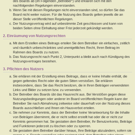
des Boards ab (im Folgenden „Betreiber“) und erklären sich mit den
nachfolgenden Regelungen einverstanden.
Wenn Sie mit diesen Regelungen nicht einverstanden sind, so dürfen Sie das
Board nicht weiter nutzen. Für die Nutzung des Boards gelten jeweils die an
dieser Stelle veröffentlichten Regelungen.
Der Nutzungsvertrag wird auf unbestimmte Zeit geschlossen und kann von
beiden Seiten ohne Einhaltung einer Frist jederzeit gekündigt werden.
2. Einräumung von Nutzungsrechten
Mit dem Erstellen eines Beitrags erteilen Sie dem Betreiber ein einfaches, zeitlich
und räumlich unbeschränktes und unentgeltliches Recht, Ihren Beitrag im
Rahmen des Boards zu nutzen.
Das Nutzungsrecht nach Punkt 2, Unterpunkt a bleibt auch nach Kündigung des
Nutzungsvertrages bestehen.
3. Pflichten des Nutzers
Sie erklären mit der Erstellung eines Beitrags, dass er keine Inhalte enthält, die
gegen geltendes Recht oder die guten Sitten verstoßen. Sie erklären
insbesondere, dass Sie das Recht besitzen, die in Ihren Beiträgen verwendeten
Links und Bilder zu setzen bzw. zu verwenden.
Der Betreiber des Boards übt das Hausrecht aus. Bei Verstößen gegen diese
Nutzungsbedingungen oder anderer im Board veröffentlichten Regeln kann der
Betreiber Sie nach Abmahnung zeitweise oder dauerhaft von der Nutzung dieses
Boards ausschließen und Ihnen ein Hausverbot erteilen.
Sie nehmen zur Kenntnis, dass der Betreiber keine Verantwortung für die Inhalte
von Beiträgen übernimmt, die er nicht selbst erstellt hat oder die er nicht zur
Kenntnis genommen hat. Sie gestatten dem Betreiber, Ihr Benutzerkonto, Beiträge
und Funktionen jederzeit zu löschen oder zu sperren.
Sie gestatten dem Betreiber darüber hinaus, Ihre Beiträge abzuändern, sofern sie
gegen o. g. Regeln verstoßen oder geeignet sind, dem Betreiber oder einem