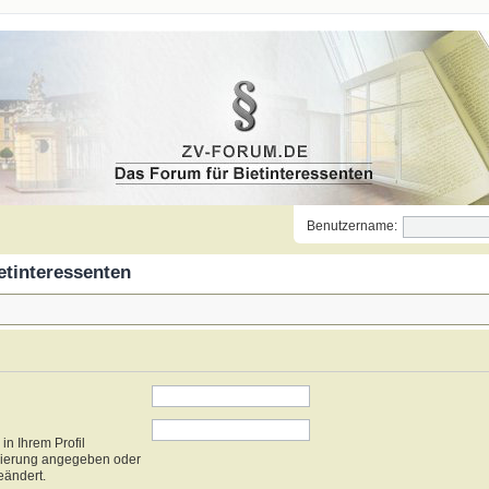
Benutzername:
etinteressenten
n Ihrem Profil
strierung angegeben oder
eändert.