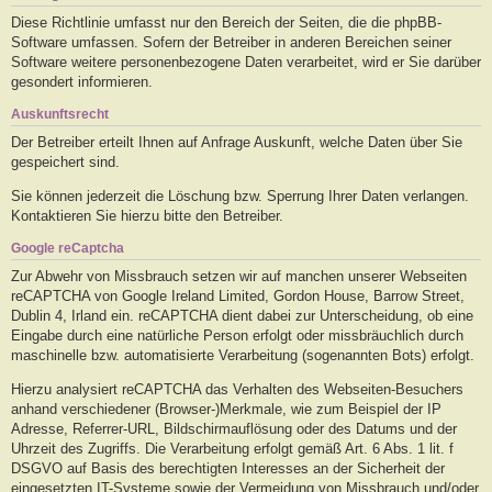
Diese Richtlinie umfasst nur den Bereich der Seiten, die die phpBB-
Software umfassen. Sofern der Betreiber in anderen Bereichen seiner
Software weitere personenbezogene Daten verarbeitet, wird er Sie darüber
gesondert informieren.
Auskunftsrecht
Der Betreiber erteilt Ihnen auf Anfrage Auskunft, welche Daten über Sie
gespeichert sind.
Sie können jederzeit die Löschung bzw. Sperrung Ihrer Daten verlangen.
Kontaktieren Sie hierzu bitte den Betreiber.
Google reCaptcha
Zur Abwehr von Missbrauch setzen wir auf manchen unserer Webseiten
reCAPTCHA von Google Ireland Limited, Gordon House, Barrow Street,
Dublin 4, Irland ein. reCAPTCHA dient dabei zur Unterscheidung, ob eine
Eingabe durch eine natürliche Person erfolgt oder missbräuchlich durch
maschinelle bzw. automatisierte Verarbeitung (sogenannten Bots) erfolgt.
Hierzu analysiert reCAPTCHA das Verhalten des Webseiten-Besuchers
anhand verschiedener (Browser-)Merkmale, wie zum Beispiel der IP
Adresse, Referrer-URL, Bildschirmauflösung oder des Datums und der
Uhrzeit des Zugriffs. Die Verarbeitung erfolgt gemäß Art. 6 Abs. 1 lit. f
DSGVO auf Basis des berechtigten Interesses an der Sicherheit der
eingesetzten IT-Systeme sowie der Vermeidung von Missbrauch und/oder