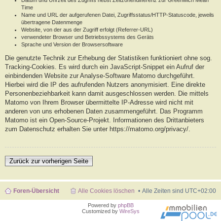
Datum und Uhrzeit des Zugriffs nebst Zeitzonendifferenz zur Greenwich Mean
Time
Name und URL der aufgerufenen Datei, Zugriffsstatus/HTTP-Statuscode, jeweils
übertragene Datenmenge
Website, von der aus der Zugriff erfolgt (Referrer-URL)
verwendeter Browser und Betriebssystems des Geräts
Sprache und Version der Browsersoftware
Die genutzte Technik zur Erhebung der Statistiken funktioniert ohne sog.
Tracking-Cookies. Es wird durch ein JavaScript-Snippet ein Aufruf der
einbindenden Website zur Analyse-Software Matomo durchgeführt.
Hierbei wird die IP des aufrufenden Nutzers anonymisiert. Eine direkte
Personenbeziehbarkeit kann damit ausgeschlossen werden. Die mittels
Matomo von Ihrem Browser übermittelte IP-Adresse wird nicht mit
anderen von uns erhobenen Daten zusammengeführt. Das Programm
Matomo ist ein Open-Source-Projekt. Informationen des Drittanbieters
zum Datenschutz erhalten Sie unter https://matomo.org/privacy/.
Zurück zur vorherigen Seite
Foren-Übersicht
Alle Cookies löschen
Alle Zeiten sind
UTC+02:00
Powered by
phpBB
Customized by
WireSys