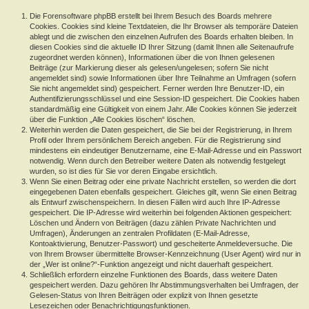
Die Forensoftware phpBB erstellt bei Ihrem Besuch des Boards mehrere
Cookies. Cookies sind kleine Textdateien, die Ihr Browser als temporäre Dateien
ablegt und die zwischen den einzelnen Aufrufen des Boards erhalten bleiben. In
diesen Cookies sind die aktuelle ID Ihrer Sitzung (damit Ihnen alle Seitenaufrufe
zugeordnet werden können), Informationen über die von Ihnen gelesenen
Beiträge (zur Markierung dieser als gelesen/ungelesen; sofern Sie nicht
angemeldet sind) sowie Informationen über Ihre Teilnahme an Umfragen (sofern
Sie nicht angemeldet sind) gespeichert. Ferner werden Ihre Benutzer-ID, ein
Authentifizierungsschlüssel und eine Session-ID gespeichert. Die Cookies haben
standardmäßig eine Gültigkeit von einem Jahr. Alle Cookies können Sie jederzeit
über die Funktion „Alle Cookies löschen“ löschen.
Weiterhin werden die Daten gespeichert, die Sie bei der Registrierung, in Ihrem
Profil oder Ihrem persönlichem Bereich angeben. Für die Registrierung sind
mindestens ein eindeutiger Benutzername, eine E-Mail-Adresse und ein Passwort
notwendig. Wenn durch den Betreiber weitere Daten als notwendig festgelegt
wurden, so ist dies für Sie vor deren Eingabe ersichtlich.
Wenn Sie einen Beitrag oder eine private Nachricht erstellen, so werden die dort
eingegebenen Daten ebenfalls gespeichert. Gleiches gilt, wenn Sie einen Beitrag
als Entwurf zwischenspeichern. In diesen Fällen wird auch Ihre IP-Adresse
gespeichert. Die IP-Adresse wird weiterhin bei folgenden Aktionen gespeichert:
Löschen und Ändern von Beiträgen (dazu zählen Private Nachrichten und
Umfragen), Änderungen an zentralen Profildaten (E-Mail-Adresse,
Kontoaktivierung, Benutzer-Passwort) und gescheiterte Anmeldeversuche. Die
von Ihrem Browser übermittelte Browser-Kennzeichnung (User Agent) wird nur in
der „Wer ist online?“-Funktion angezeigt und nicht dauerhaft gespeichert.
Schließlich erfordern einzelne Funktionen des Boards, dass weitere Daten
gespeichert werden. Dazu gehören Ihr Abstimmungsverhalten bei Umfragen, der
Gelesen-Status von Ihren Beiträgen oder explizit von Ihnen gesetzte
Lesezeichen oder Benachrichtigungsfunktionen.