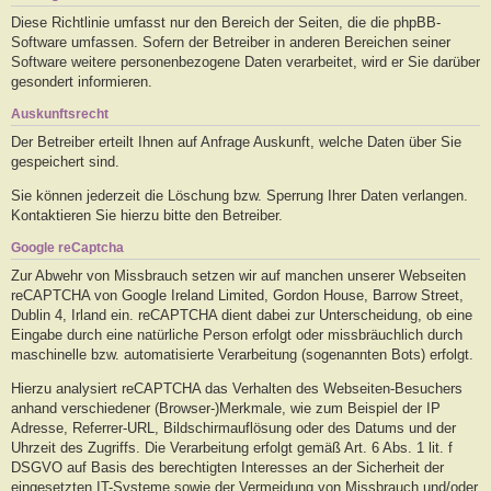
Diese Richtlinie umfasst nur den Bereich der Seiten, die die phpBB-
Software umfassen. Sofern der Betreiber in anderen Bereichen seiner
Software weitere personenbezogene Daten verarbeitet, wird er Sie darüber
gesondert informieren.
Auskunftsrecht
Der Betreiber erteilt Ihnen auf Anfrage Auskunft, welche Daten über Sie
gespeichert sind.
Sie können jederzeit die Löschung bzw. Sperrung Ihrer Daten verlangen.
Kontaktieren Sie hierzu bitte den Betreiber.
Google reCaptcha
Zur Abwehr von Missbrauch setzen wir auf manchen unserer Webseiten
reCAPTCHA von Google Ireland Limited, Gordon House, Barrow Street,
Dublin 4, Irland ein. reCAPTCHA dient dabei zur Unterscheidung, ob eine
Eingabe durch eine natürliche Person erfolgt oder missbräuchlich durch
maschinelle bzw. automatisierte Verarbeitung (sogenannten Bots) erfolgt.
Hierzu analysiert reCAPTCHA das Verhalten des Webseiten-Besuchers
anhand verschiedener (Browser-)Merkmale, wie zum Beispiel der IP
Adresse, Referrer-URL, Bildschirmauflösung oder des Datums und der
Uhrzeit des Zugriffs. Die Verarbeitung erfolgt gemäß Art. 6 Abs. 1 lit. f
DSGVO auf Basis des berechtigten Interesses an der Sicherheit der
eingesetzten IT-Systeme sowie der Vermeidung von Missbrauch und/oder