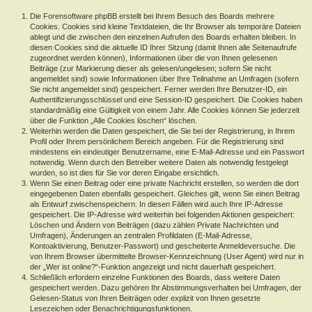
Die Forensoftware phpBB erstellt bei Ihrem Besuch des Boards mehrere
Cookies. Cookies sind kleine Textdateien, die Ihr Browser als temporäre Dateien
ablegt und die zwischen den einzelnen Aufrufen des Boards erhalten bleiben. In
diesen Cookies sind die aktuelle ID Ihrer Sitzung (damit Ihnen alle Seitenaufrufe
zugeordnet werden können), Informationen über die von Ihnen gelesenen
Beiträge (zur Markierung dieser als gelesen/ungelesen; sofern Sie nicht
angemeldet sind) sowie Informationen über Ihre Teilnahme an Umfragen (sofern
Sie nicht angemeldet sind) gespeichert. Ferner werden Ihre Benutzer-ID, ein
Authentifizierungsschlüssel und eine Session-ID gespeichert. Die Cookies haben
standardmäßig eine Gültigkeit von einem Jahr. Alle Cookies können Sie jederzeit
über die Funktion „Alle Cookies löschen“ löschen.
Weiterhin werden die Daten gespeichert, die Sie bei der Registrierung, in Ihrem
Profil oder Ihrem persönlichem Bereich angeben. Für die Registrierung sind
mindestens ein eindeutiger Benutzername, eine E-Mail-Adresse und ein Passwort
notwendig. Wenn durch den Betreiber weitere Daten als notwendig festgelegt
wurden, so ist dies für Sie vor deren Eingabe ersichtlich.
Wenn Sie einen Beitrag oder eine private Nachricht erstellen, so werden die dort
eingegebenen Daten ebenfalls gespeichert. Gleiches gilt, wenn Sie einen Beitrag
als Entwurf zwischenspeichern. In diesen Fällen wird auch Ihre IP-Adresse
gespeichert. Die IP-Adresse wird weiterhin bei folgenden Aktionen gespeichert:
Löschen und Ändern von Beiträgen (dazu zählen Private Nachrichten und
Umfragen), Änderungen an zentralen Profildaten (E-Mail-Adresse,
Kontoaktivierung, Benutzer-Passwort) und gescheiterte Anmeldeversuche. Die
von Ihrem Browser übermittelte Browser-Kennzeichnung (User Agent) wird nur in
der „Wer ist online?“-Funktion angezeigt und nicht dauerhaft gespeichert.
Schließlich erfordern einzelne Funktionen des Boards, dass weitere Daten
gespeichert werden. Dazu gehören Ihr Abstimmungsverhalten bei Umfragen, der
Gelesen-Status von Ihren Beiträgen oder explizit von Ihnen gesetzte
Lesezeichen oder Benachrichtigungsfunktionen.