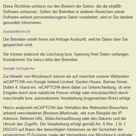
Diese Richtlinie umfasst nur den Bereich der Seiten, die die phpBB-
Software umfassen. Sofern der Betreiber in anderen Bereichen seiner
Software weitere personenbezogene Daten verarbeitet, wird er Sie darüber
gesondert informieren.
Auskunftsrecht
Der Betreiber erteilt Ihnen auf Anfrage Auskunft, welche Daten über Sie
gespeichert sind.
Sie können jederzeit die Löschung bzw. Sperrung Ihrer Daten verlangen.
Kontaktieren Sie hierzu bitte den Betreiber.
Google reCaptcha
Zur Abwehr von Missbrauch setzen wir auf manchen unserer Webseiten
reCAPTCHA von Google Ireland Limited, Gordon House, Barrow Street,
Dublin 4, Irland ein. reCAPTCHA dient dabei zur Unterscheidung, ob eine
Eingabe durch eine natürliche Person erfolgt oder missbräuchlich durch
maschinelle bzw. automatisierte Verarbeitung (sogenannten Bots) erfolgt.
Hierzu analysiert reCAPTCHA das Verhalten des Webseiten-Besuchers
anhand verschiedener (Browser-)Merkmale, wie zum Beispiel der IP
Adresse, Referrer-URL, Bildschirmauflösung oder des Datums und der
Uhrzeit des Zugriffs. Die Verarbeitung erfolgt gemäß Art. 6 Abs. 1 lit. f
DSGVO auf Basis des berechtigten Interesses an der Sicherheit der
eingesetzten IT-Systeme sowie der Vermeidung von Missbrauch und/oder