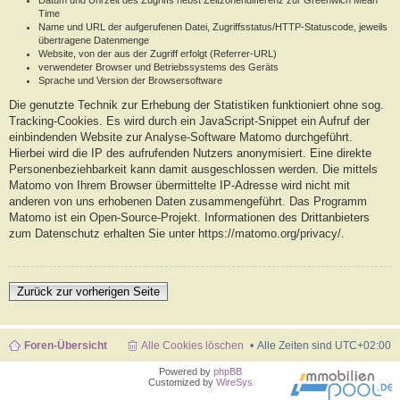
Datum und Uhrzeit des Zugriffs nebst Zeitzonendifferenz zur Greenwich Mean
Time
Name und URL der aufgerufenen Datei, Zugriffsstatus/HTTP-Statuscode, jeweils
übertragene Datenmenge
Website, von der aus der Zugriff erfolgt (Referrer-URL)
verwendeter Browser und Betriebssystems des Geräts
Sprache und Version der Browsersoftware
Die genutzte Technik zur Erhebung der Statistiken funktioniert ohne sog.
Tracking-Cookies. Es wird durch ein JavaScript-Snippet ein Aufruf der
einbindenden Website zur Analyse-Software Matomo durchgeführt.
Hierbei wird die IP des aufrufenden Nutzers anonymisiert. Eine direkte
Personenbeziehbarkeit kann damit ausgeschlossen werden. Die mittels
Matomo von Ihrem Browser übermittelte IP-Adresse wird nicht mit
anderen von uns erhobenen Daten zusammengeführt. Das Programm
Matomo ist ein Open-Source-Projekt. Informationen des Drittanbieters
zum Datenschutz erhalten Sie unter https://matomo.org/privacy/.
Zurück zur vorherigen Seite
Foren-Übersicht
Alle Cookies löschen
Alle Zeiten sind
UTC+02:00
Powered by
phpBB
Customized by
WireSys