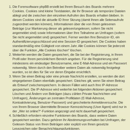
Die Forensoftware phpBB erstellt bei Ihrem Besuch des Boards mehrere
Cookies. Cookies sind kleine Textdateien, die Ihr Browser als temporäre Dateien
ablegt und die zwischen den einzelnen Aufrufen des Boards erhalten bleiben. In
diesen Cookies sind die aktuelle ID Ihrer Sitzung (damit Ihnen alle Seitenaufrufe
zugeordnet werden können), Informationen über die von Ihnen gelesenen
Beiträge (zur Markierung dieser als gelesen/ungelesen; sofern Sie nicht
angemeldet sind) sowie Informationen über Ihre Teilnahme an Umfragen (sofern
Sie nicht angemeldet sind) gespeichert. Ferner werden Ihre Benutzer-ID, ein
Authentifizierungsschlüssel und eine Session-ID gespeichert. Die Cookies haben
standardmäßig eine Gültigkeit von einem Jahr. Alle Cookies können Sie jederzeit
über die Funktion „Alle Cookies löschen“ löschen.
Weiterhin werden die Daten gespeichert, die Sie bei der Registrierung, in Ihrem
Profil oder Ihrem persönlichem Bereich angeben. Für die Registrierung sind
mindestens ein eindeutiger Benutzername, eine E-Mail-Adresse und ein Passwort
notwendig. Wenn durch den Betreiber weitere Daten als notwendig festgelegt
wurden, so ist dies für Sie vor deren Eingabe ersichtlich.
Wenn Sie einen Beitrag oder eine private Nachricht erstellen, so werden die dort
eingegebenen Daten ebenfalls gespeichert. Gleiches gilt, wenn Sie einen Beitrag
als Entwurf zwischenspeichern. In diesen Fällen wird auch Ihre IP-Adresse
gespeichert. Die IP-Adresse wird weiterhin bei folgenden Aktionen gespeichert:
Löschen und Ändern von Beiträgen (dazu zählen Private Nachrichten und
Umfragen), Änderungen an zentralen Profildaten (E-Mail-Adresse,
Kontoaktivierung, Benutzer-Passwort) und gescheiterte Anmeldeversuche. Die
von Ihrem Browser übermittelte Browser-Kennzeichnung (User Agent) wird nur in
der „Wer ist online?“-Funktion angezeigt und nicht dauerhaft gespeichert.
Schließlich erfordern einzelne Funktionen des Boards, dass weitere Daten
gespeichert werden. Dazu gehören Ihr Abstimmungsverhalten bei Umfragen, der
Gelesen-Status von Ihren Beiträgen oder explizit von Ihnen gesetzte
Lesezeichen oder Benachrichtigungsfunktionen.