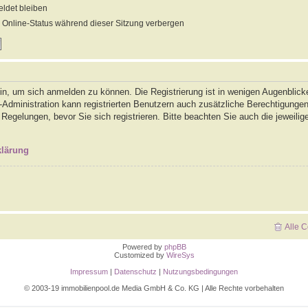
det bleiben
Online-Status während dieser Sitzung verbergen
in, um sich anmelden zu können. Die Registrierung ist in wenigen Augenblicke
-Administration kann registrierten Benutzern auch zusätzliche Berechtigunge
gelungen, bevor Sie sich registrieren. Bitte beachten Sie auch die jeweilig
klärung
Alle 
Powered by
phpBB
Customized by
WireSys
Impressum
|
Datenschutz
|
Nutzungsbedingungen
© 2003-19 immobilienpool.de Media GmbH & Co. KG | Alle Rechte vorbehalten